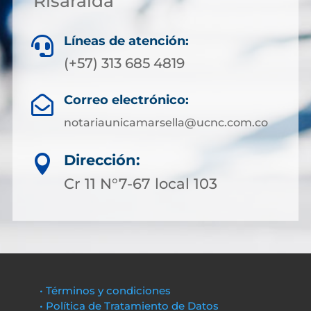
Risaralda
Líneas de atención:

(+57) 313 685 4819
Correo electrónico:

notariaunicamarsella@ucnc.com.co
Dirección:

Cr 11 N°7-67 local 103
• Términos y condiciones
• Política de Tratamiento de Datos