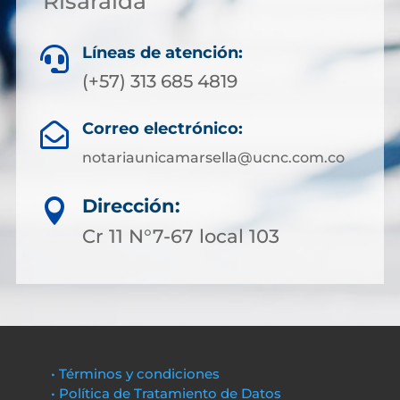
Risaralda
Líneas de atención:

(+57) 313 685 4819
Correo electrónico:

notariaunicamarsella@ucnc.com.co
Dirección:

Cr 11 N°7-67 local 103
• Términos y condiciones
• Política de Tratamiento de Datos