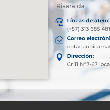
Risaralda
Líneas de atenc

(+57) 313 685 48
Correo electrón

notariaunicama
Dirección:

Cr 11 N°7-67 loca