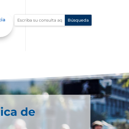
cia
ica de