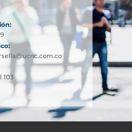
ión:
19
ico:
rsella@ucnc.com.co
l 103