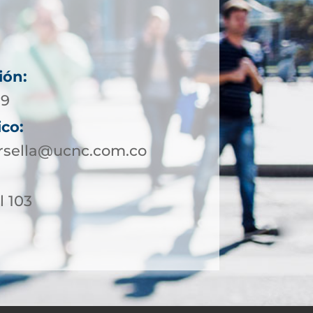
ión:
19
ico:
rsella@ucnc.com.co
l 103