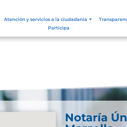
siones que puede afectar al
Atención y servicios a la ciudadanía
Transparen
Participa
Notaría Ún