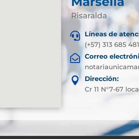
Marsella
Risaralda
Líneas de atenc

(+57) 313 685 48
Correo electrón

notariaunicama
Dirección:

Cr 11 N°7-67 loca