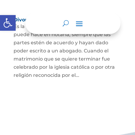
Abrir barra de herramientas
Divorcio
Es la terminación del Matrimonio Civil y se
puede hace en notaría, siempre que las
partes estén de acuerdo y hayan dado
poder escrito a un abogado. Cuando el
matrimonio que se quiere terminar fue
celebrado por la iglesia católica o por otra
religión reconocida por el...