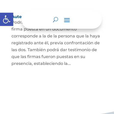
Abrir barra de herramientas
Autenticación de Firma
Podrá dar testimonio escrito de que la
firma puesta en un documento
corresponde a la de la persona que la haya
registrado ante él, previa confrontación de
las dos. También podrá dar testimonio de
que las firmas fueron puestas en su
presencia, estableciendo la...