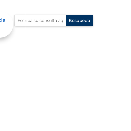
cia
al