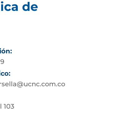
ica de
ión:
19
ico:
rsella@ucnc.com.co
l 103