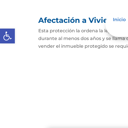
Afectación a Vivienda f
Inicio
Abrir barra de herramientas
Esta protección la ordena la ley sobre 
durante al menos dos años y se llama
vender el inmueble protegido se requie