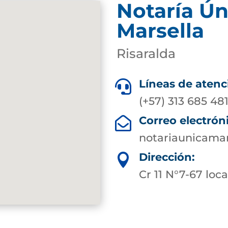
Notaría Ún
Marsella
Risaralda
Líneas de atenc

(+57) 313 685 48
Correo electrón

notariaunicama
Dirección:

Cr 11 N°7-67 loca