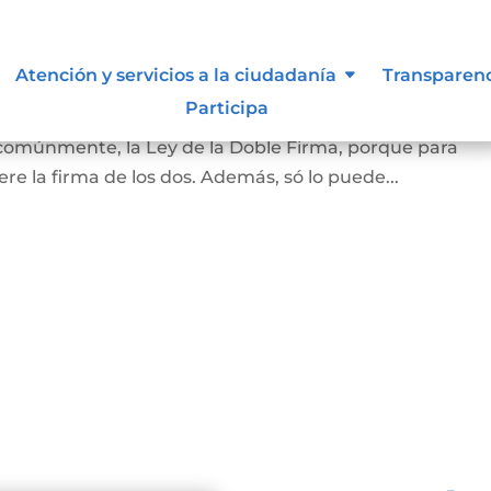
amiliar
Atención y servicios a la ciudadanía
Transparen
Participa
la vivienda que habita la pareja casada o en unión marit
 comúnmente, la Ley de la Doble Firma, porque para
re la firma de los dos. Además, só lo puede...