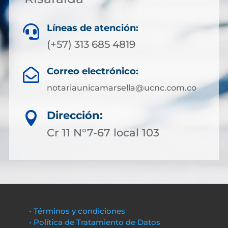
Líneas de atención:

(+57) 313 685 4819
Correo electrónico:

notariaunicamarsella@ucnc.com.co
Dirección:

Cr 11 N°7-67 local 103
• Términos y condiciones
• Política de Tratamiento de Datos