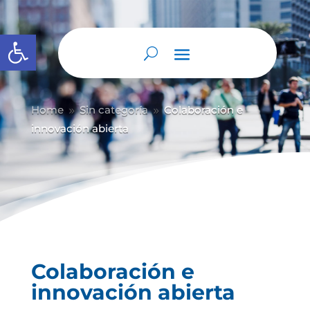
Abrir barra de herramientas
Home
Sin categoría
Colaboración e
9
9
innovación abierta
Colaboración e
innovación abierta