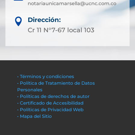
notariaunicamarsella@ucnc.com.co
Dirección:

Cr 11 N°7-67 local 103
• Términos y condiciones
• Política de Tratamiento de Datos
Personales
• Políticas de derechos de autor
• Certificado de Accesibilidad
• Políticas de Privacidad Web
• Mapa del Sitio