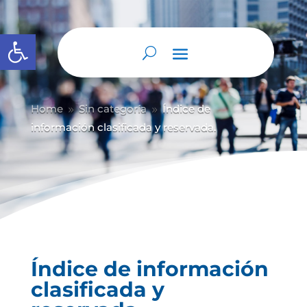
Abrir barra de herramientas
Home
Sin categoría
Índice de
9
9
información clasificada y reservada.
Índice de información
clasificada y