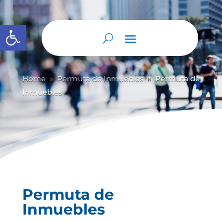
Abrir barra de herramientas
Home
Permuta de Inmuebles
Permuta de
9
9
Inmuebles
Permuta de
Inmuebles