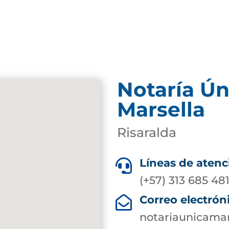
Notaría Ún
Marsella
Risaralda
Líneas de atenc

(+57) 313 685 48
Correo electrón

notariaunicama