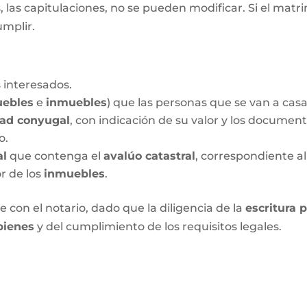
las capitulaciones, no se pueden modificar. Si el matrim
umplir.
 interesados.
ebles
e
inmuebles
) que las personas que se van a cas
dad conyugal
, con indicación de su valor y los documen
o.
al
que contenga el
avalúo catastral
, correspondiente al
or de los
inmuebles
.
 con el notario, dado que la diligencia de la
escritura 
bienes
y del cumplimiento de los requisitos legales.