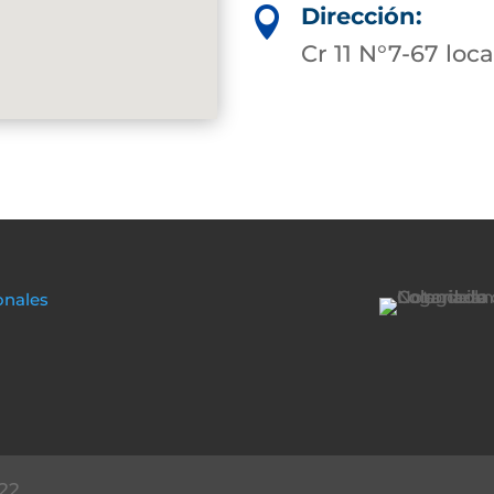
Dirección:

Cr 11 N°7-67 loca
onales
22