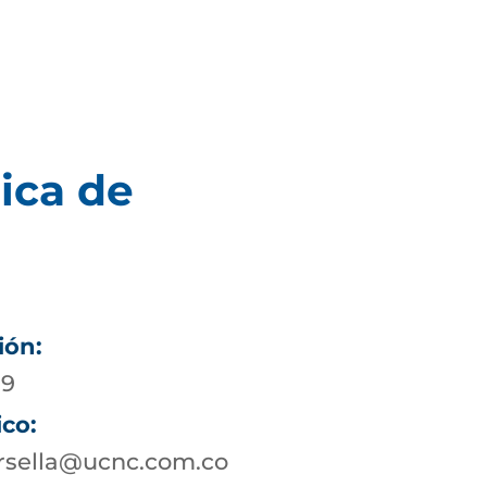
ica de
ión:
19
ico:
rsella@ucnc.com.co