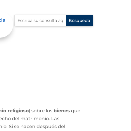
cia
io religioso
) sobre los
bienes
que
echo del matrimonio. Las
nio. Si se hacen después del