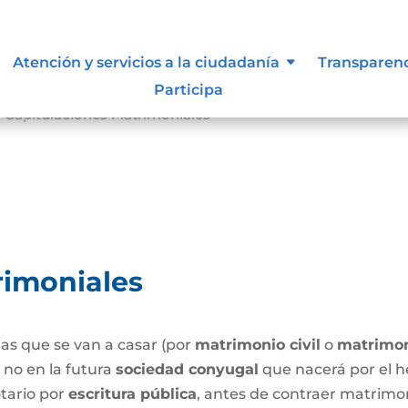
Atención y servicios a la ciudadanía
Transparen
Participa
Capitulaciones Matrimoniales
9
rimoniales
as que se van a casar (por
matrimonio civil
o
matrimon
o no en la futura
sociedad conyugal
que nacerá por el h
tario por
escritura pública
, antes de contraer matrimo