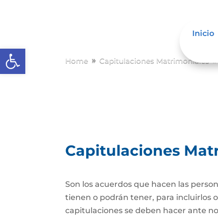
Inicio
Abrir barra de herramientas
Home
Capitulaciones Matrimoniales
9
Capitulaciones Mat
Son los acuerdos que hacen las person
tienen o podrán tener, para incluirlos 
capitulaciones se deben hacer ante no