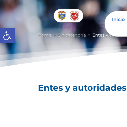
Inicio
Abrir barra de herramientas
Home
Sin categoría
Entes y autorida
9
9
Entes y autoridades 